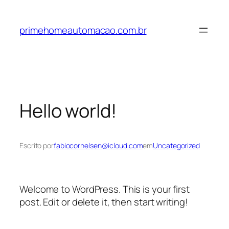
Pular
para
primehomeautomacao.com.br
o
conteúdo
Hello world!
Escrito por
fabiocornelsen@icloud.com
em
Uncategorized
Welcome to WordPress. This is your first
post. Edit or delete it, then start writing!